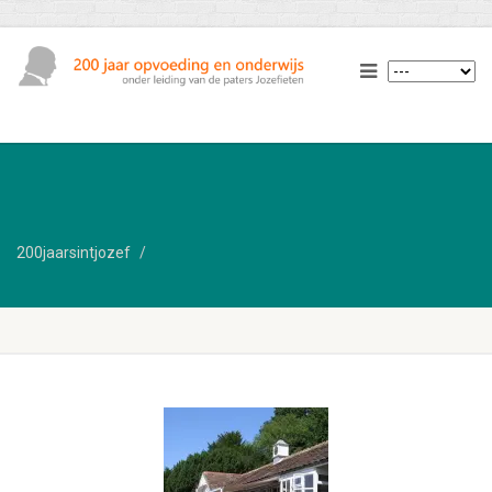
200jaarsintjozef