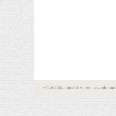
© 2026 200jaarsintjozef. Alle rechten voorbehoud