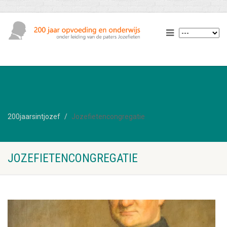
200jaarsintjozef
Jozefietencongregatie
JOZEFIETENCONGREGATIE