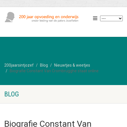
200jaarsintjozef
Blog
Nieuwtjes & weetjes
Biografie Constant Van Crombrugghe staat online
BLOG
Biografie Constant Van