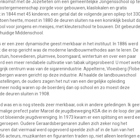
eenkomst met de Jozefieten om een gemeentelijke Jongensschool op te
kloostergemeenschap zorgde voor gebouwen, klaslokalen en gratis
in 1844 met 45 kinderen; een getal dat de volgende jaren opliep tot 330
n heette, moest in 1880 de deuren sluiten na een koninklijk besluit d
ool voor jongens en meisjes, met kleuterschool te bouwen. Dit gebeurd
 huidige Middenschool.
 er een zeer dynamische geest merkbaar in het instituut. In 1886 werd
 die erop gericht was de moderne landbouwmethodes aan te leren. De
tuin, hoevedieren, pluimvee, boomgaard, wintertuin en over een paar
erd een meer rendabele cultivatie van tabak uitgeprobeerd. U moet wet
grijk centrum was van de sigarenindustrie. Appelterre, Vloesberg (Flobe
ergen waren gericht op deze industrie. Al haalde de landbouwschool
tellingen, de ouders zagen het nut van een dergelijke opleiding
meer nodig waren op de boerderij dan op school en zo moest deze
de deuren sluiten in 1908.
d was en is nog steeds zeer merkbaar, ook in andere geledingen. Ik gee
malige prefect pater Marcel de jeugdbeweging KSA die in de loop der ja
tot bloeiende jeugdvereniging. In 1973 kwam er een splitsing en werd e
 geroepen. Oudere Geraardsbergenaren zullen zich zeker nog het
uren dat viermaal werd opgevoerd speelde zich af in de tuin van het
6 acteurs, muzikanten en figuranten traden op, niet alleen leerlingen 