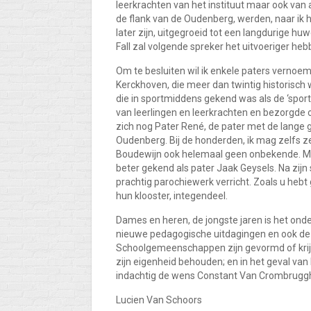
leerkrachten van het instituut maar ook van
de flank van de Oudenberg, werden, naar ik 
later zijn, uitgegroeid tot een langdurige hu
Fall zal volgende spreker het uitvoeriger heb
Om te besluiten wil ik enkele paters verno
Kerckhoven, die meer dan twintig historisch
die in sportmiddens gekend was als de ‘sportp
van leerlingen en leerkrachten en bezorgde o
zich nog Pater René, de pater met de lange gr
Oudenberg. Bij de honderden, ik mag zelfs 
Boudewijn ook helemaal geen onbekende. Met v
beter gekend als pater Jaak Geysels. Na zijn 
prachtig parochiewerk verricht. Zoals u heb
hun klooster, integendeel.
Dames en heren, de jongste jaren is het ond
nieuwe pedagogische uitdagingen en ook de zor
Schoolgemeenschappen zijn gevormd of krijgen
zijn eigenheid behouden; en in het geval van h
indachtig de wens Constant Van Crombrugghe
Lucien Van Schoors