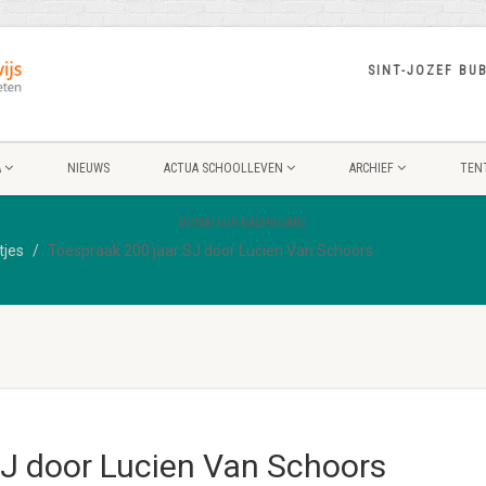
SINT-JOZEF BU
A
NIEUWS
ACTUA SCHOOLLEVEN
ARCHIEF
TEN
DONATEUR DASHBOARD
tjes
Toespraak 200 jaar SJ door Lucien Van Schoors
SJ door Lucien Van Schoors