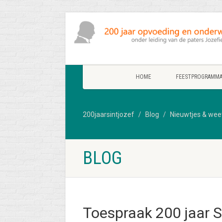
HOME
FEESTPROGRAMM
200jaarsintjozef
Blog
Nieuwtjes & wee
BLOG
Toespraak 200 jaar 