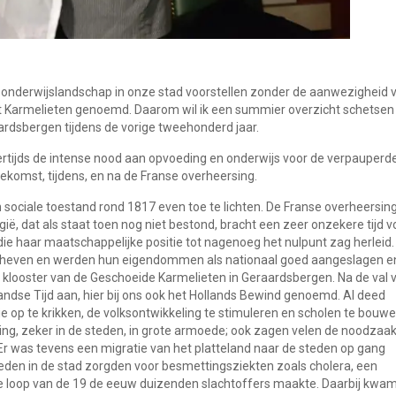
onderwijslandschap in onze stad voorstellen zonder de aanwezigheid 
het Karmelieten genoemd. Daarom wil ik een summier overzicht schetsen
rdsbergen tijdens de vorige tweehonderd jaar.
tijds de intense nood aan opvoeding en onderwijs voor de verpauperd
ekomst, tijdens, en na de Franse overheersing.
n sociale toestand rond 1817 even toe te lichten. De Franse overheersin
ë, dat als staat toen nog niet bestond, bracht een zeer onzekere tijd v
die haar maatschappelijke positie tot nagenoeg het nulpunt zag herleid.
geheven en werden hun eigendommen als nationaal goed aangeslagen e
 klooster van de Geschoeide Karmelieten in Geraardsbergen. Na de val 
andse Tijd aan, hier bij ons ook het Hollands Bewind genoemd. Al deed
 op te krikken, de volksontwikkeling te stimuleren en scholen te bouwe
king, zeker in de steden, in grote armoede; ook zagen velen de noodzaa
n. Er was tevens een migratie van het platteland naar de steden op gang
den in de stad zorgden voor besmettingsziekten zoals cholera, een
 de loop van de 19 de eeuw duizenden slachtoffers maakte. Daarbij kwa