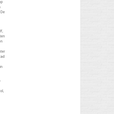
op
n
p De
f,
iten
en
ter
tad
in
p
ol,