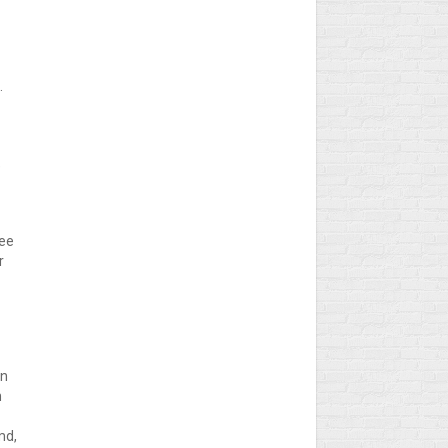
.
e
mee
r
en
n
md,