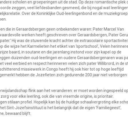
 andere scholen en groeperingen uit de stad. Op deze romantische plek 
hoorde zeggen, veel liefdesbanden gesmeed, die bij nogal wat leerlinge
welijksrelatie. Over de Koninklijke Oud-leerlingenbond en de muziekgroe
ben.
emen die in Geraardsbergen geen onbekenden waren: Pater Marcel Van
 waardevolle werken heeft geschreven over Geraardsbergen, Pater Gerul
ater.’ Hij was de stuwende kracht achter de extrascolaire sportactivite
p die wijze het Karmelieten het etiket van ‘sportschool’, Velen herinner
ijze baard, in soutane en die jarenlang instond voor zijn kapel op de
zeggen duizenden oud-leerlingen en oudere Geraardsbergenaren was pa
eel eerbied en respect herinneren velen zich pater Willibrord, in de s
schitterend missiewerk in Congo heeft hij ook hier tot op hoge leeftijd
t gemerkt hebben de Jozefieten zich gedurende 200 jaar niet verborgen 
erwijslandschap flink aan het veranderen: er moet worden ingespeeld o
g voor elke leerling, ook die van vreemde origine, is prioritair.
 stilaan profiel. Hopelijk kan bij de huidige schaalvergroting elke scho
et Sint-Jozefsinstituut is het belangrijk dat de eigen ‘Familiegeest’,
, bewaard blijft.