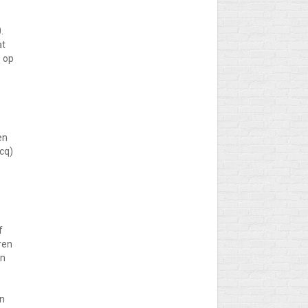
.
at
e op
en
cq)
f
ren
en
en