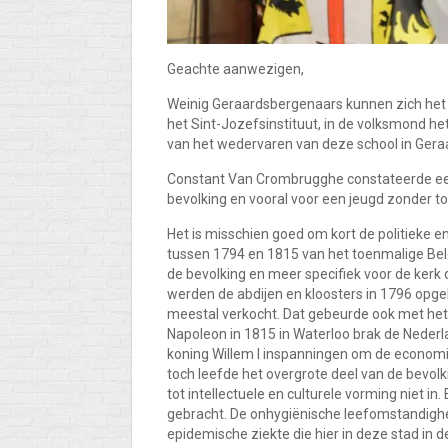
Geachte aanwezigen,
Weinig Geraardsbergenaars kunnen zich het 
het Sint-Jozefsinstituut, in de volksmond 
van het wedervaren van deze school in Geraa
Constant Van Crombrugghe constateerde eer
bevolking en vooral voor een jeugd zonder to
Het is misschien goed om kort de politieke e
tussen 1794 en 1815 van het toenmalige Belgi
de bevolking en meer specifiek voor de kerk 
werden de abdijen en kloosters in 1796 op
meestal verkocht. Dat gebeurde ook met het
Napoleon in 1815 in Waterloo brak de Nederl
koning Willem I inspanningen om de economie
toch leefde het overgrote deel van de bevol
tot intellectuele en culturele vorming niet i
gebracht. De onhygiënische leefomstandighe
epidemische ziekte die hier in deze stad in