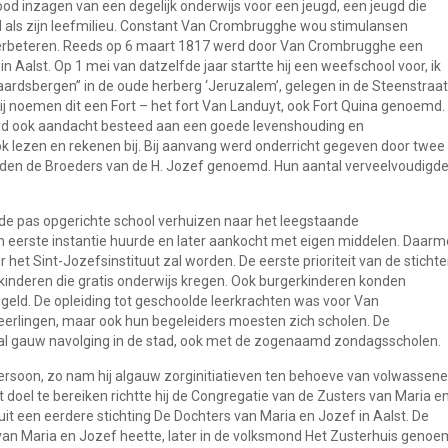
od inzagen van een degelijk onderwijs voor een jeugd, een jeugd die
 als zijn leefmilieu. Constant Van Crombrugghe wou stimulansen
erbeteren. Reeds op 6 maart 1817 werd door Van Crombrugghe een
Aalst. Op 1 mei van datzelfde jaar startte hij een weefschool voor, ik
aardsbergen” in de oude herberg ‘Jeruzalem’, gelegen in de Steenstraat
ij noemen dit een Fort – het fort Van Landuyt, ook Fort Quina genoemd.
rd ook aandacht besteed aan een goede levenshouding en
k lezen en rekenen bij. Bij aanvang werd onderricht gegeven door twee
en de Broeders van de H. Jozef genoemd. Hun aantal verveelvoudigd
de pas opgerichte school verhuizen naar het leegstaande
n eerste instantie huurde en later aankocht met eigen middelen. Daar
 het Sint-Jozefsinstituut zal worden. De eerste prioriteit van de stichte
kinderen die gratis onderwijs kregen. Ook burgerkinderen konden
lgeld. De opleiding tot geschoolde leerkrachten was voor Van
 leerlingen, maar ook hun begeleiders moesten zich scholen. De
 al gauw navolging in de stad, ook met de zogenaamd zondagsscholen.
soon, zo nam hij algauw zorginitiatieven ten behoeve van volwassen
t doel te bereiken richtte hij de Congregatie van de Zusters van Maria e
it een eerdere stichting De Dochters van Maria en Jozef in Aalst. De
van Maria en Jozef heette, later in de volksmond Het Zusterhuis genoe