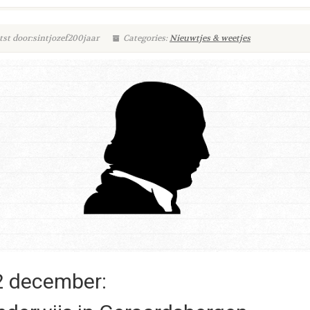
st door:sintjozef200jaar
Categories:
Nieuwtjes & weetjes
2 december: