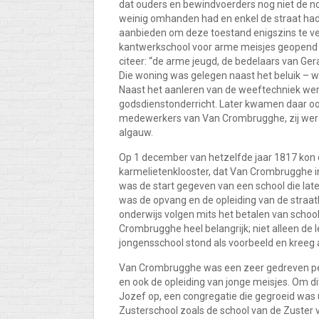
dat ouders en bewindvoerders nog niet de no
weinig omhanden had en enkel de straat had
aanbieden om deze toestand enigszins te v
kantwerkschool voor arme meisjes geopend in 
citeer: “de arme jeugd, de bedelaars van Ger
Die woning was gelegen naast het beluik – w
Naast het aanleren van de weeftechniek we
godsdienstonderricht. Later kwamen daar oo
medewerkers van Van Crombrugghe, zij werd
algauw.
Op 1 december van hetzelfde jaar 1817 kon 
karmelietenklooster, dat Van Crombrugghe i
was de start gegeven van een school die later
was de opvang en de opleiding van de straat
onderwijs volgen mits het betalen van schoo
Crombrugghe heel belangrijk; niet alleen de
jongensschool stond als voorbeeld en kreeg
Van Crombrugghe was een zeer gedreven per
en ook de opleiding van jonge meisjes. Om di
Jozef op, een congregatie die gegroeid was u
Zusterschool zoals de school van de Zuster 