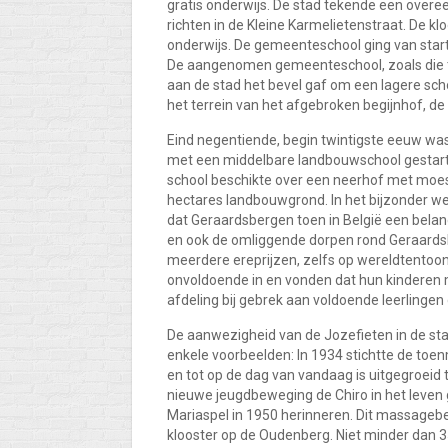
gratis onderwijs. De stad tekende een over
richten in de Kleine Karmelietenstraat. De 
onderwijs. De gemeenteschool ging van start 
De aangenomen gemeenteschool, zoals die toe
aan de stad het bevel gaf om een lagere sch
het terrein van het afgebroken begijnhof, de
Eind negentiende, begin twintigste eeuw was
met een middelbare landbouwschool gestart
school beschikte over een neerhof met moes
hectares landbouwgrond. In het bijzonder w
dat Geraardsbergen toen in België een belan
en ook de omliggende dorpen rond Geraardsb
meerdere ereprijzen, zelfs op wereldtentoons
onvoldoende in en vonden dat hun kinderen 
afdeling bij gebrek aan voldoende leerlingen 
De aanwezigheid van de Jozefieten in de sta
enkele voorbeelden: In 1934 stichtte de toen
en tot op de dag van vandaag is uitgegroeid 
nieuwe jeugdbeweging de Chiro in het leven
Mariaspel in 1950 herinneren. Dit massagebe
klooster op de Oudenberg. Niet minder dan 35