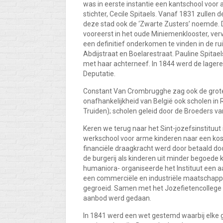
was in eerste instantie een kantschool voor
stichter, Cecile Spitaels. Vanaf 1831 zullen 
deze stad ook de ‘Zwarte Zusters’ noemde. D
vooreerst in het oude Miniemenklooster, ver
een definitief onderkomen te vinden in de ru
Abdijstraat en Boelarestraat. Pauline Spitae
met haar achterneef. In 1844 werd de lager
Deputatie.
Constant Van Crombrugghe zag ook de grote n
onafhankelijkheid van België ook scholen in 
Truiden); scholen geleid door de Broeders va
Keren we terug naar het Sint-jozefsinstituut 
werkschool voor arme kinderen naar een kos
financiële draagkracht werd door betaald doo
de burgerij als kinderen uit minder begoede k
humaniora- organiseerde het Instituut een 
een commerciële en industriële maatschappij
gegroeid. Samen met het Jozefietencollege 
aanbod werd gedaan.
In 1841 werd een wet gestemd waarbij elke