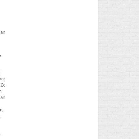
van
e
g
oor
 Zo
n
van
n,
k
m