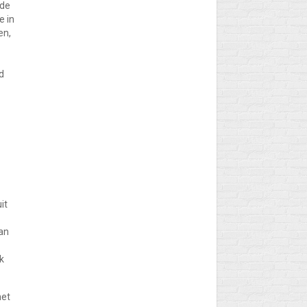
 de
e in
en,
d
it
an
k
met