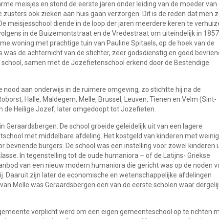
 arme meisjes en stond de eerste jaren onder leiding van de moeder van
de zusters ook zieken aan huis gaan verzorgen. Dit is de reden dat men z
e meisjesschool diende in de loop der jaren meerdere keren te verhuiz
volgens in de Buizemontstraat en de Vredestraat om uiteindelijk in 1857
ime woning met prachtige tuin van Pauline Spitaels, op de hoek van de
ls was de achternicht van de stichter, zeer godsdienstig en goed bevrien
e school, samen met de Jozefietenschool erkend door de Bestendige
ood aan onderwijs in de ruimere omgeving, zo stichtte hij na de
Roborst, Halle, Maldegem, Melle, Brussel, Leuven, Tienen en Velm (Sint-
n de Heilige Jozef, later omgedoopt tot Jozefieten.
in Geraardsbergen. De school groeide geleidelijk uit van een lagere
tschool met middelbare afdeling. Het kostgeld van kinderen met weinig
r bevriende burgers. De school was een instelling voor zowel kinderen u
lasse. In tegenstelling tot de oude humaniora – of de Latijns- Griekse
aanbod van een nieuw modern humaniora die gericht was op de noden v
. Daaruit zijn later de economische en wetenschappelijke afdelingen
van Melle was Geraardsbergen een van de eerste scholen waar dergelij
 gemeente verplicht werd om een eigen gemeenteschool op te richten 