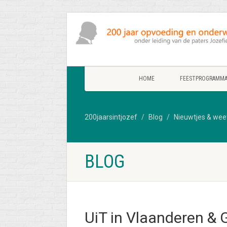
HOME
FEESTPROGRAMM
200jaarsintjozef
Blog
Nieuwtjes & wee
BLOG
UiT in Vlaanderen &