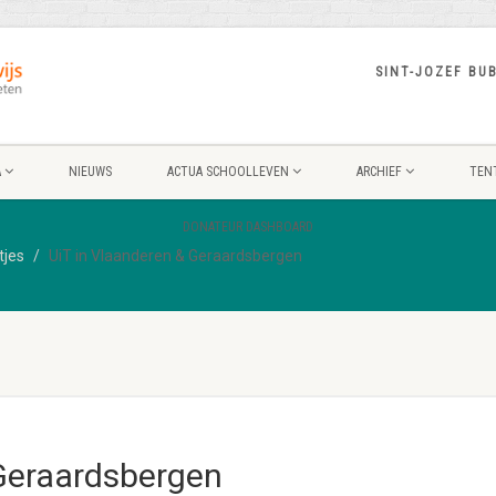
SINT-JOZEF BU
A
NIEUWS
ACTUA SCHOOLLEVEN
ARCHIEF
TEN
DONATEUR DASHBOARD
tjes
UiT in Vlaanderen & Geraardsbergen
 Geraardsbergen