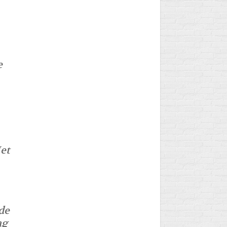
e
et
de
ag