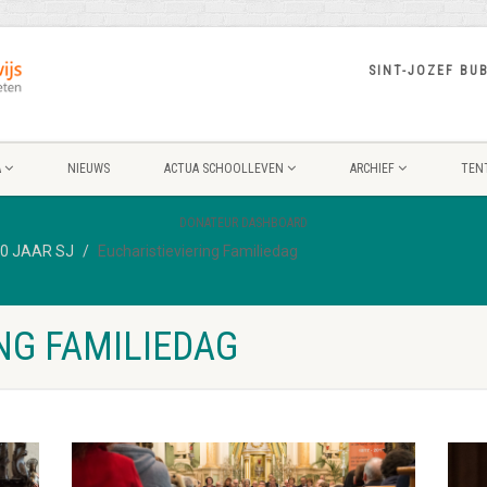
SINT-JOZEF BU
A
NIEUWS
ACTUA SCHOOLLEVEN
ARCHIEF
TEN
DONATEUR DASHBOARD
0 JAAR SJ
Eucharistieviering Familiedag
NG FAMILIEDAG