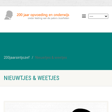
200jaarsintjozef
Nieuwtjes & weetjes
NIEUWTJES & WEETJES