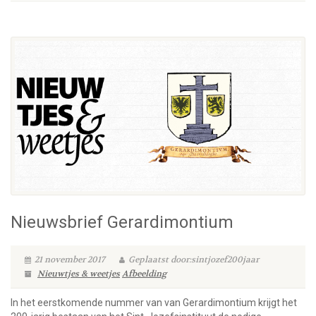
Nieuwsbrief Gerardimontium
21 november 2017
Geplaatst door:sintjozef200jaar
Nieuwtjes & weetjes
Afbeelding
In het eerstkomende nummer van van Gerardimontium krijgt het