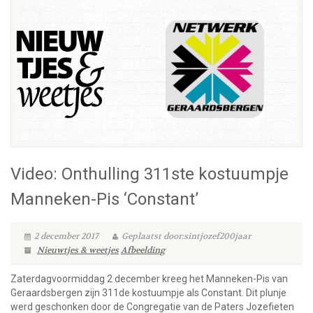
Video: Onthulling 311ste kostuumpje
Manneken-Pis ‘Constant’
2 december 2017
Geplaatst door:sintjozef200jaar
Nieuwtjes & weetjes
Afbeelding
Zaterdagvoormiddag 2 december kreeg het Manneken-Pis van
Geraardsbergen zijn 311de kostuumpje als Constant. Dit plunje
werd geschonken door de Congregatie van de Paters Jozefieten