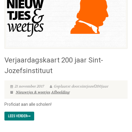
Verjaardagskaart 200 jaar Sint-
Jozefsinstituut
21 november 2017
Geplaatst door:sintjozef200jaar
Nieuwtjes & weetjes
Afbeelding
Proficiat aan alle scholen!
LEES VERDER